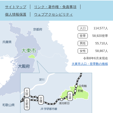
サイトマップ
リンク・著作権・免責事項
個人情報保護
ウェブアクセシビリティ
人口
114,577人
世帯
58,920世帯
男性
55,710人
女性
58,867人
令和8年6月末現在
大東市人口・世帯数の推移