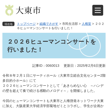
ペ
メ
ー
ニ
ジ
ュ
の
ー
先
を
トップページ
>
組織でさがす
>
市民生活部
>
人権室
>
２０２
現在地
頭
飛
６ヒューマンコンサートを行いました！
で
ば
本
す
し
文
２０２６ヒューマンコンサートを
。
て
本
行いました！
文
へ
記事ID：0060013
更新日：2025年2月6日更新
令和８年２月１日にサーティホール（大東市立総合文化センター2階
多目的小ホール）にて
２０２６ヒューマンコンサートとして「あきらめない心 ～ハンデ
の壁を超えて奏で続ける感動のメロディ～」を開催しました。
今回のヒューマンコンサートも大東市と人権啓発ネットワーク大東
に加え、大阪産業大学経済学部菊地ゼミとコラボし、学生が企画か