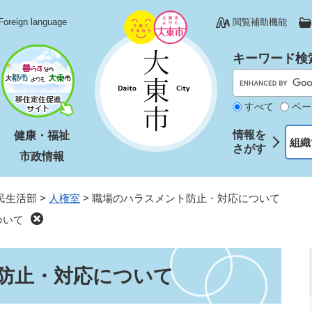
Foreign language
閲覧補助機能
キーワード検
すべて
ペー
情報を
健康・福祉
組織
さがす
市政情報
民生活部
>
人権室
>
職場のハラスメント防止・対応について
ついて
防止・対応について