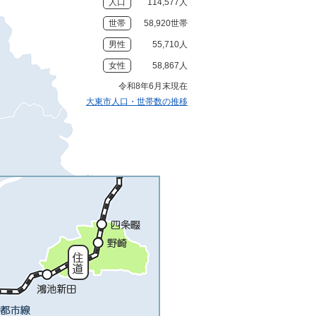
人口
114,577人
世帯
58,920世帯
男性
55,710人
女性
58,867人
令和8年6月末現在
大東市人口・世帯数の推移