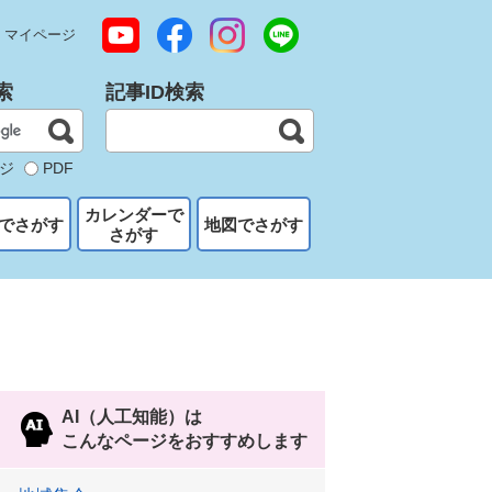
マイページ
索
記事ID検索
ジ
PDF
カレンダーで
でさがす
地図でさがす
さがす
AI（人工知能）は
こんなページをおすすめします