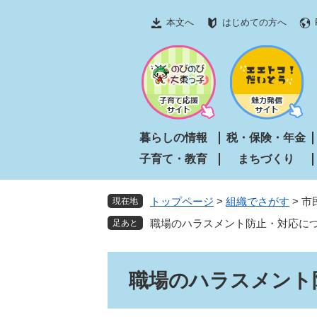
ペ
メ
本文へ
はじめての方へ
ー
ニ
ジ
ュ
の
ー
先
を
頭
飛
で
ば
す
し
暮らしの情報
税・保険・年金
。
て
子育て・教育
まちづくり
本
文
へ
トップページ
>
組織でさがす
>
市
現在地
職場のハラスメント防止・対応に
本
職場のハラスメント
文