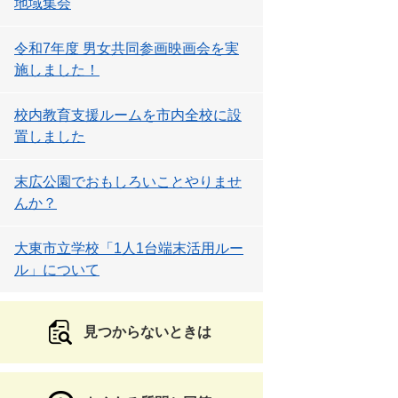
地域集会
令和7年度 男女共同参画映画会を実
施しました！
校内教育支援ルームを市内全校に設
置しました
末広公園でおもしろいことやりませ
んか？
大東市立学校「1人1台端末活用ルー
ル」について
見つからないときは