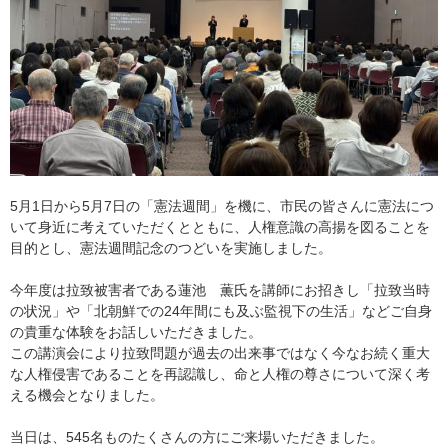
5月1日から5月7日の「憲法週間」を機に、市民の皆さんに憲法につ
いて身近に考えていただくとともに、人権意識の高揚を図ることを
目的とし、憲法週間記念のつどいを実施しました。
今年度は拉致被害者である蓮池 薫氏を講師にお招きし「拉致当時
の状況」や「北朝鮮での24年間にも及ぶ監視下の生活」などご自身
の貴重な体験をお話しいただきました。
この講演会により拉致問題が過去の出来事ではなく今なお続く重大
な人権侵害であることを再認識し、命と人権の尊さについて深く考
える機会となりました。
当日は、545名ものたくさんの方にご来場いただきました。