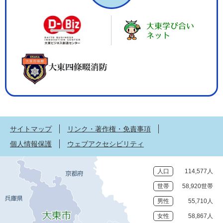
サイトマップ
リンク・著作権・免責事項
個人情報保護
ウェブアクセシビリティ
人口
114,577人
世帯
58,920世帯
男性
55,710人
女性
58,867人