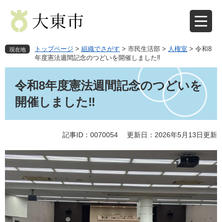
ペ
メ
ー
ニ
ジ
ュ
の
ー
先
を
トップページ
>
組織でさがす
>
市民生活部
>
人権室
>
令和8
現在地
頭
飛
年度憲法週間記念のつどいを開催しました‼
で
ば
本
す
し
文
令和8年度憲法週間記念のつどいを
。
て
本
開催しました‼
文
へ
記事ID：0070054
更新日：2026年5月13日更新