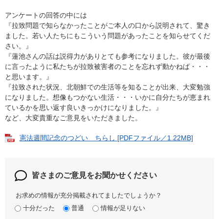
アンケートの回答の中には
『拉致問題で知らなかったことがご本人の口から説明されて、驚き
ました。若い人たちにもこういう問題があったことを知らせてくだ
さい。』
『蓮池さんの話は説得力がありとても参考になりました。彼が最後
に言ったように私たちが拉致被害者のことを忘れず動かねば・・・
と思います。』
『拉致された状況、北朝鮮での生活等を知ることが出来、大変勉強
になりました。想像もつかない生活・・・いかに自分たちが恵まれ
ているかを思い返す良いきっかけになりました。』
など、大変貴重なご意見をいただきました。
憲法週間記念のつどい ちらし [PDFファイル／1.22MB]
皆さまのご意見を
お聞かせください
お求めの情報が充分掲載されてましたでしょうか？
十分だった
普通
情報が足りない