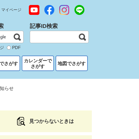
マイページ
索
記事ID検索
ジ
PDF
カレンダーで
でさがす
地図でさがす
さがす
知らせ
見つからないときは