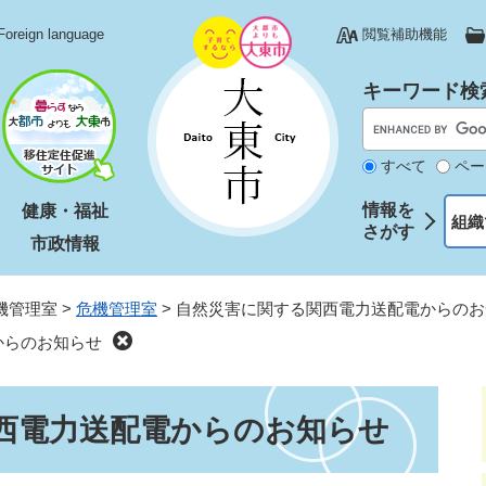
Foreign language
閲覧補助機能
キーワード検
すべて
ペー
情報を
健康・福祉
組織
さがす
市政情報
機管理室
>
危機管理室
>
自然災害に関する関西電力送配電からのお
からのお知らせ
西電力送配電からのお知らせ