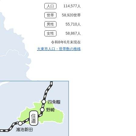
人口
114,577人
世帯
58,920世帯
男性
55,710人
女性
58,867人
令和8年6月末現在
大東市人口・世帯数の推移