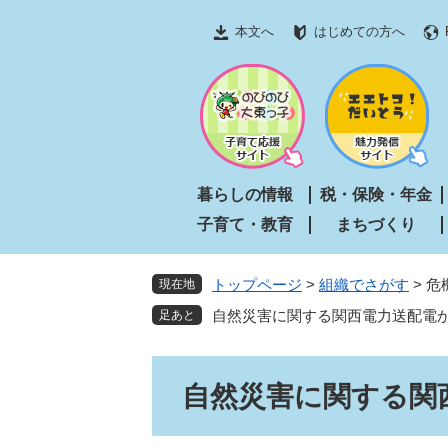
ペ
メ
本文へ
はじめての方へ
ー
ニ
ジ
ュ
の
ー
先
を
頭
飛
で
ば
す
し
暮らしの情報
税・保険・年金
。
て
子育て・教育
まちづくり
本
文
へ
トップページ
>
組織でさがす
>
危
現在地
自然災害に関する関西電力送配電
本
自然災害に関する関
文