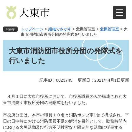
ペ
メ
ー
ニ
ジ
ュ
の
ー
先
を
トップページ
>
組織でさがす
>
危機管理室
>
危機管理室
>
大
現在地
頭
飛
東市消防団市役所分団の発隊式を行いました
で
ば
本
す
し
文
大東市消防団市役所分団の発隊式を
。
て
本
行いました
文
へ
記事ID：0023745
更新日：2021年4月1日更新
４月１日に大東市役所において、市役所職員のみで構成された大
東市消防団市役所分団の発隊式を行いました。
市役所分団は、本市の職員１０名と消防ポンプ車1台で構成され、平
日の日中時における消防団員不足の解消を目的として、勤務時間内
における火災活動及び行方不明捜索など限定的な活動に従事する