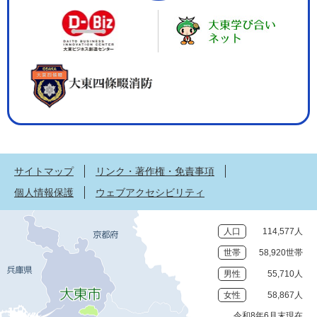
サイトマップ
リンク・著作権・免責事項
個人情報保護
ウェブアクセシビリティ
人口
114,577人
世帯
58,920世帯
男性
55,710人
女性
58,867人
令和8年6月末現在