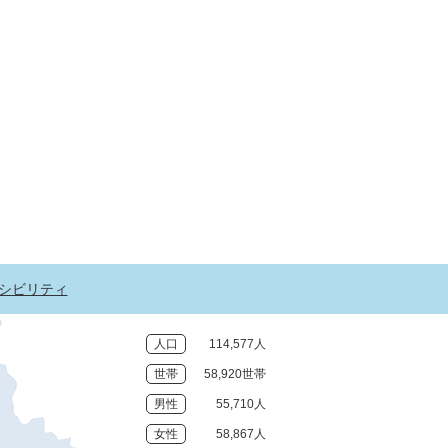
シビリティ
人口
114,577人
世帯
58,920世帯
男性
55,710人
女性
58,867人