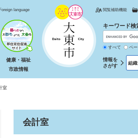
Foreign language
閲覧補助機能
キーワード検
すべて
ペー
情報を
健康・福祉
組織
さがす
市政情報
計室
本
会計室
文