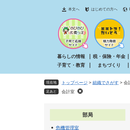
ペ
メ
本文へ
はじめての方へ
ー
ニ
ジ
ュ
の
ー
先
を
頭
飛
で
ば
す
し
暮らしの情報
税・保険・年金
。
て
子育て・教育
まちづくり
本
文
へ
トップページ
>
組織でさがす
>
会
現在地
会計室
部局
危機管理室