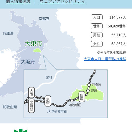
個人情報保護
ウェブアクセシビリティ
人口
114,577人
世帯
58,920世帯
男性
55,710人
女性
58,867人
令和8年6月末現在
大東市人口・世帯数の推移