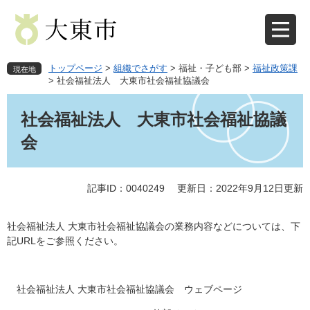
ペ
メ
ー
ニ
ジ
ュ
の
ー
先
を
トップページ
>
組織でさがす
>
福祉・子ども部
>
福祉政策課
現在地
頭
飛
>
社会福祉法人 大東市社会福祉協議会
で
ば
本
す
し
文
社会福祉法人 大東市社会福祉協議
。
て
本
会
文
へ
記事ID：0040249
更新日：2022年9月12日更新
社会福祉法人 大東市社会福祉協議会の業務内容などについては、下
記URLをご参照ください。
社会福祉法人 大東市社会福祉協議会 ウェブページ