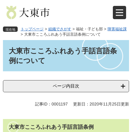
ペ
メ
ー
ニ
ジ
ュ
の
ー
先
を
トップページ
>
組織でさがす
>
福祉・子ども部
>
障害福祉課
現在地
頭
飛
>
大東市こころふれあう手話言語条例について
で
ば
本
す
し
文
大東市こころふれあう手話言語条
。
て
本
例について
文
へ
ページ内目次
記事ID：0001197
更新日：2020年11月25日更新
大東市こころふれあう手話言語条例