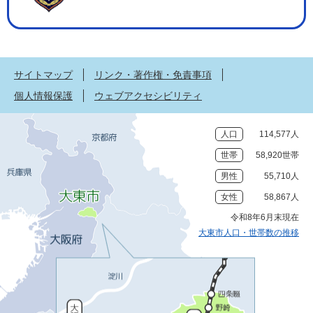
サイトマップ
リンク・著作権・免責事項
個人情報保護
ウェブアクセシビリティ
人口
114,577人
世帯
58,920世帯
男性
55,710人
女性
58,867人
令和8年6月末現在
大東市人口・世帯数の推移