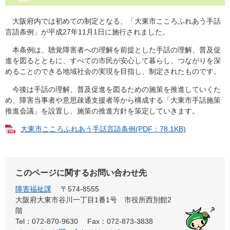
大阪府内では初めての制定となる、「大東市こころふれあう手話
言語条例」が平成27年11月1日に施行されました。
本条例は、聴覚障害者への理解を前提とした手話の理解、普及促
進を図るとともに、すべての市民が安心して暮らし、つながりを深
めることのできる地域社会の実現を目指し、制定されたものです。
今後は手話の理解、普及促進を図るための施策を推進していくた
め、障害当事者や意思疎通支援者等から構成する「大東市手話施策
推進会議」を設置し、施策の推進方針を策定していきます。
大東市こころふれあう手話言語条例(PDF：78.1KB)
このページに関するお問い合わせ先
障害福祉課
〒574-8555
大阪府大東市谷川一丁目1番1号 市役所西別館2
階
Tel：072-870-9630
Fax：072-873-3838