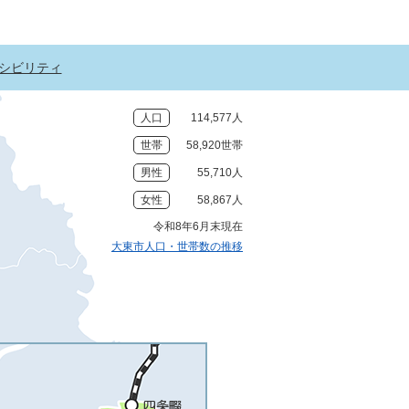
シビリティ
人口
114,577人
世帯
58,920世帯
男性
55,710人
女性
58,867人
令和8年6月末現在
大東市人口・世帯数の推移