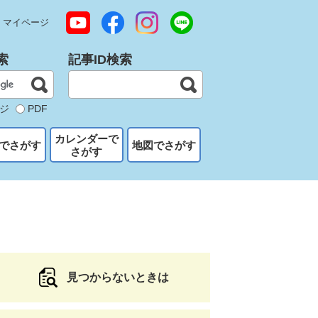
マイページ
索
記事ID検索
ジ
PDF
カレンダーで
でさがす
地図でさがす
さがす
見つからないときは