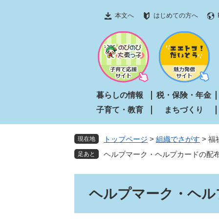
ペ
メ
本文へ
はじめての方へ
ー
ニ
ジ
ュ
の
ー
先
を
頭
飛
で
ば
す
し
暮らしの情報
税・保険・年金
。
て
子育て・教育
まちづくり
本
文
へ
トップページ
>
組織でさがす
>
福
現在地
ヘルプマーク・ヘルプカードの配
本
ヘルプマーク・ヘル
文