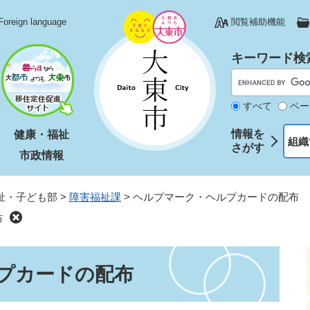
Foreign language
閲覧補助機能
キーワード検
すべて
ペー
情報を
健康・福祉
組織
さがす
市政情報
祉・子ども部
>
障害福祉課
>
ヘルプマーク・ヘルプカードの配布
布
プカードの配布