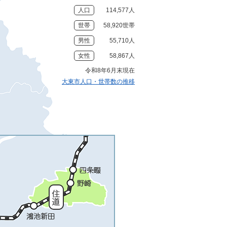
人口
114,577人
世帯
58,920世帯
男性
55,710人
女性
58,867人
令和8年6月末現在
大東市人口・世帯数の推移