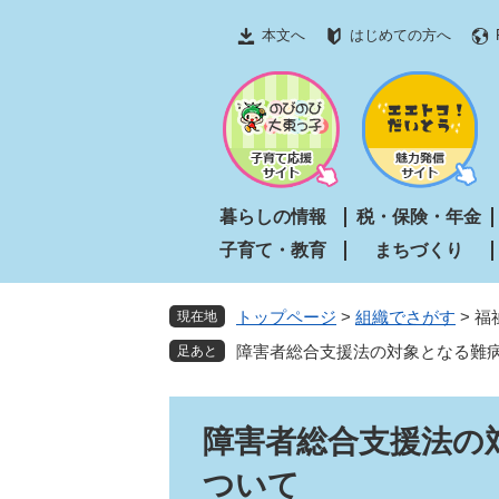
ペ
メ
本文へ
はじめての方へ
ー
ニ
ジ
ュ
の
ー
先
を
頭
飛
で
ば
す
し
暮らしの情報
税・保険・年金
。
て
子育て・教育
まちづくり
本
文
へ
トップページ
>
組織でさがす
>
福
現在地
障害者総合支援法の対象となる難
本
障害者総合支援法の
文
ついて