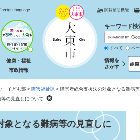
Foreign language
閲覧補助機能
キーワード検
すべて
ペー
情報を
健康・福祉
組織
さがす
市政情報
祉・子ども部
>
障害福祉課
>
障害者総合支援法の対象となる難病等
病等の見直しについて
対象となる難病等の見直しに