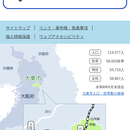
サイトマップ
リンク・著作権・免責事項
個人情報保護
ウェブアクセシビリティ
人口
114,577人
世帯
58,920世帯
男性
55,710人
女性
58,867人
令和8年6月末現在
大東市人口・世帯数の推移