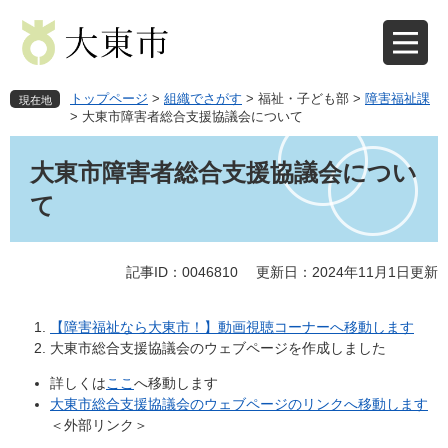
ペ
メ
ー
ニ
ジ
ュ
の
ー
先
を
トップページ
>
組織でさがす
>
福祉・子ども部
>
障害福祉課
現在地
頭
飛
>
大東市障害者総合支援協議会について
で
ば
本
す
し
文
大東市障害者総合支援協議会につい
。
て
本
て
文
へ
記事ID：0046810
更新日：2024年11月1日更新
【障害福祉なら大東市！】動画視聴コーナーへ移動します
大東市総合支援協議会のウェブページを作成しました
詳しくは
ここ
へ移動します
大東市総合支援協議会のウェブページのリンクへ移動します
＜外部リンク＞