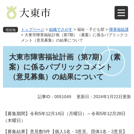
ペ
メ
ー
ニ
ジ
ュ
の
ー
先
を
トップページ
>
組織でさがす
>
福祉・子ども部
>
障害福祉課
現在地
頭
飛
>
大東市障害福祉計画（第7期）（素案）に係るパブリックコ
メント（意見募集）の結果について
で
ば
す
し
本
。
て
文
大東市障害福祉計画（第7期）（素
本
案）に係るパブリックコメント
文
へ
（意見募集）の結果について
記事ID：0051049
更新日：2024年1月22日更新
【募集期間】令和5年12月14日（月曜日）～令和5年12月28日
（木曜日）
【募集結果】意見数5件【個人1名・3意見、団体1名・2意見】