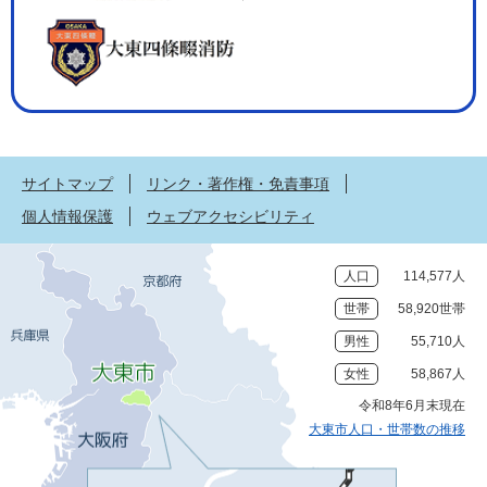
サイトマップ
リンク・著作権・免責事項
個人情報保護
ウェブアクセシビリティ
人口
114,577人
世帯
58,920世帯
男性
55,710人
女性
58,867人
令和8年6月末現在
大東市人口・世帯数の推移