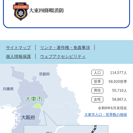
サイトマップ
リンク・著作権・免責事項
個人情報保護
ウェブアクセシビリティ
人口
114,577人
世帯
58,920世帯
男性
55,710人
女性
58,867人
令和8年6月末現在
大東市人口・世帯数の推移