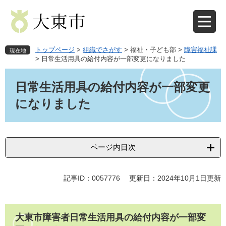
ペ
メ
ー
ニ
ジ
ュ
の
ー
先
を
トップページ
>
組織でさがす
>
福祉・子ども部
>
障害福祉課
現在地
頭
飛
>
日常生活用具の給付内容が一部変更になりました
で
ば
本
す
し
文
日常生活用具の給付内容が一部変更
。
て
本
になりました
文
へ
ページ内目次
記事ID：0057776
更新日：2024年10月1日更新
大東市障害者日常生活用具の給付内容が一部変