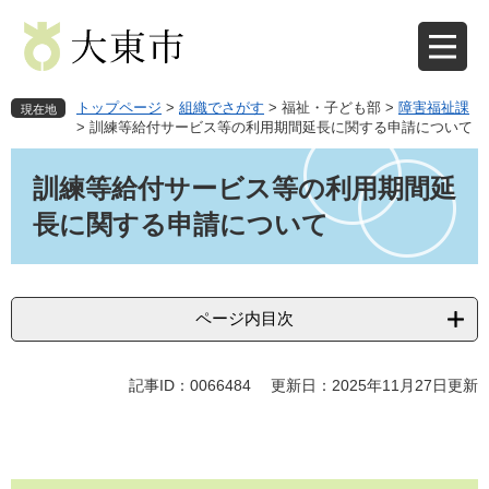
ペ
メ
ー
ニ
ジ
ュ
の
ー
先
を
トップページ
>
組織でさがす
>
福祉・子ども部
>
障害福祉課
現在地
頭
飛
>
訓練等給付サービス等の利用期間延長に関する申請について
で
ば
本
す
し
文
訓練等給付サービス等の利用期間延
。
て
本
長に関する申請について
文
へ
ページ内目次
記事ID：0066484
更新日：2025年11月27日更新