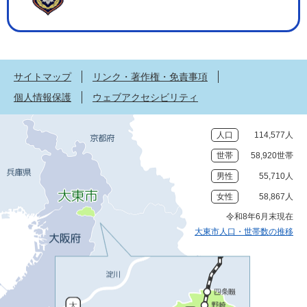
サイトマップ
リンク・著作権・免責事項
個人情報保護
ウェブアクセシビリティ
人口
114,577人
世帯
58,920世帯
男性
55,710人
女性
58,867人
令和8年6月末現在
大東市人口・世帯数の推移