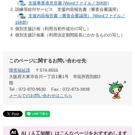
（
支援事業者意見書 [Wordファイル／35KB]
）
訓練等給付サービス 支援内容報告書（審査会審議用）
（
支援内容報告書（審査会審議用） [Wordファイル／
16KB]
）
個別支援計画（利用当初作成分の写し）
個別支援計画案（利用決定期間延長にかかるものの写し）
このページに関するお問い合わせ先
障害福祉課
〒574-8555
大阪府大東市谷川一丁目1番1号 市役所西別館2
階
Tel：072-870-9630
Fax：072-873-3838
メールでのお問い合わせはこちら
AI（人工知能）は
こんなページをおすすめします