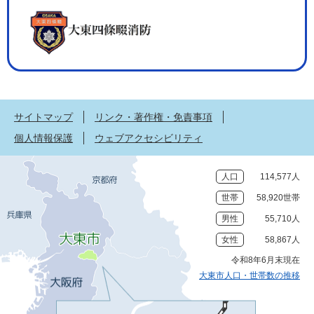
サイトマップ
リンク・著作権・免責事項
個人情報保護
ウェブアクセシビリティ
人口
114,577人
世帯
58,920世帯
男性
55,710人
女性
58,867人
令和8年6月末現在
大東市人口・世帯数の推移