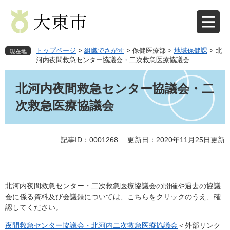
ペ
メ
ー
ニ
ジ
ュ
の
ー
先
を
トップページ
>
組織でさがす
>
保健医療部
>
地域保健課
>
北
現在地
頭
飛
河内夜間救急センター協議会・二次救急医療協議会
で
ば
本
す
し
文
北河内夜間救急センター協議会・二
。
て
本
次救急医療協議会
文
へ
記事ID：0001268
更新日：2020年11月25日更新
北河内夜間救急センター・二次救急医療協議会の開催や過去の協議
会に係る資料及び会議録については、こちらをクリックのうえ、確
認してください。
夜間救急センター協議会・北河内二次救急医療協議会
＜外部リンク