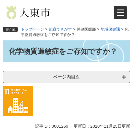
ペ
メ
ー
ニ
ジ
ュ
の
ー
先
を
トップページ
>
組織でさがす
>
保健医療部
>
地域保健課
>
化
現在地
頭
飛
学物質過敏症をご存知ですか？
で
ば
本
す
し
文
化学物質過敏症をご存知ですか？
。
て
本
文
へ
ページ内目次
記事ID：0001269
更新日：2020年11月25日更新