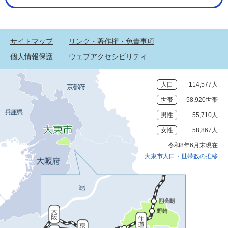
サイトマップ
リンク・著作権・免責事項
個人情報保護
ウェブアクセシビリティ
人口
114,577人
世帯
58,920世帯
男性
55,710人
女性
58,867人
令和8年6月末現在
大東市人口・世帯数の推移