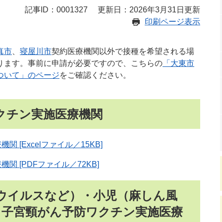
記事ID：0001327
更新日：2026年3月31日更新
印刷ページ表示
真市
、
寝屋川市
契約医療機関以外で接種を希望される場
ります。事前に申請が必要ですので、こちらの
「大東市
ついて」のページ
をご確認ください。
クチン実施医療機関
 [Excelファイル／15KB]
関 [PDFファイル／72KB]
ウイルスなど）・小児（麻しん風
・子宮頸がん予防ワクチン実施医療