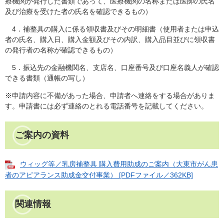
療機関が発行した書類であって、医療機関の名称または医師の氏名
及び治療を受けた者の氏名を確認できるもの）
4．補整具の購入に係る領収書及びその明細書（使用者または申込
者の氏名、購入日、購入金額及びその内訳、購入品目並びに領収書
の発行者の名称が確認できるもの）
5．振込先の金融機関名、支店名、口座番号及び口座名義人が確認
できる書類（通帳の写し）
※申請内容に不備があった場合、申請者へ連絡をする場合がありま
す。申請書には必ず連絡のとれる電話番号を記載してください。
ご案内の資料
ウィッグ等／乳房補整具 購入費用助成のご案内（大東市がん患
者のアピアランス助成金交付事業） [PDFファイル／362KB]
関連情報