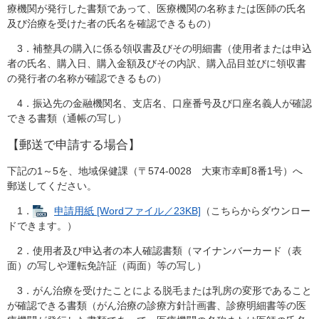
療機関が発行した書類であって、医療機関の名称または医師の氏名
及び治療を受けた者の氏名を確認できるもの）
3．補整具の購入に係る領収書及びその明細書（使用者または申込
者の氏名、購入日、購入金額及びその内訳、購入品目並びに領収書
の発行者の名称が確認できるもの）
4．振込先の金融機関名、支店名、口座番号及び口座名義人が確認
できる書類（通帳の写し）
【郵送で申請する場合】
下記の1～5を、地域保健課（〒574-0028 大東市幸町8番1号）へ
郵送してください。
1．
申請用紙 [Wordファイル／23KB]
（こちらからダウンロー
ドできます。）
2．使用者及び申込者の本人確認書類（マイナンバーカード（表
面）の写しや運転免許証（両面）等の写し）
3．がん治療を受けたことによる脱毛または乳房の変形であること
が確認できる書類（がん治療の診療方針計画書、診療明細書等の医