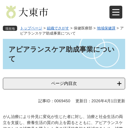
ペ
メ
ー
ニ
ジ
ュ
の
ー
先
を
トップページ
>
組織でさがす
>
保健医療部
>
地域保健課
>
ア
現在地
頭
飛
ピアランスケア助成事業について
で
ば
本
す
し
文
アピアランスケア助成事業につい
。
て
本
て
文
へ
ページ内目次
記事ID：0069450
更新日：2026年4月1日更新
がん治療により外見に変化が生じた者に対し、治療と社会生活の両
立を支援し、療養生活の質の向上を図るとともに、アピアランスケ