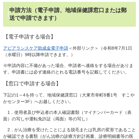
申請方法（電子申請、地域保健課窓口または郵
送で申請できます）
【電子申請する場合】
アピアランスケア助成金電子申請
＜外部リンク＞
（令和8年7月1日
（水曜日）9時以降申請できます。）
※申請内容に不備があった場合、申請者へ連絡をする場合がありま
す。申請書には必ず連絡のとれる電話番号を記載してください。
【窓口で申請する場合】
下記の1～4を持って、地域保健課窓口（大東市幸町8番1号 すこや
かセンター3F）へお越しください。
1．使用者及び申込者の本人確認書類（マイナンバーカード（表
面）の写しや運転免許証（両面）等の写し）
2．がん治療を受けたことによる脱毛または乳房の変形であること
が確認できる書類（がん治療の診療方針計画書、診療明細書等の医