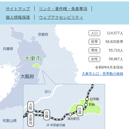
サイトマップ
リンク・著作権・免責事項
個人情報保護
ウェブアクセシビリティ
人口
114,577人
世帯
58,920世帯
男性
55,710人
女性
58,867人
令和8年6月末現在
大東市人口・世帯数の推移