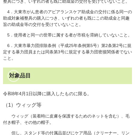
整具につき、いずれの者も既に助成金の交付を受けていないこと。
4．大東市がん患者のアピアランスケア助成金の交付に係る同一の
助成対象補整具の購入につき、いずれの者も既にこの助成金と同趣
旨の助成金等の交付を受けていないこと。
5．使用者と同一の世帯に属する者が市税を滞納していないこと。
6．大東市暴力団排除条例（平成25年条例第5号）第2条第2号に規
定する暴力団員または同条第3号に規定する暴力団密接関係者でない
こと。
対象品目
令和8年4月1日以降に購入したものに限る。
（1）ウィッグ等
ウィッグ（装着時に皮膚を保護するためのネットを含む）、毛
付き帽子、その他の帽子。
但し、スタンド等の付属品並びにケア用品（クリーナー、リン