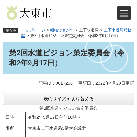
ペ
メ
ー
ニ
ジ
ュ
の
ー
先
を
トップページ
>
組織でさがす
>
上下水道局
>
上下水道局総務
現在地
頭
飛
課
>
第2回水道ビジョン策定委員会（令和2年9月17日）
で
ば
本
す
し
文
第2回水道ビジョン策定委員会（令
。
て
本
和2年9月17日）
文
へ
記事ID：0017256
更新日：2022年4月28日更新
表のサイズを切り替える
第2回水道ビジョン策定委員会
日時
令和2年9月17日午前10時～
場所
大東市上下水道局3階大会議室