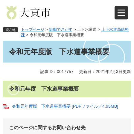
ペ
メ
ー
ニ
ジ
ュ
の
ー
先
を
トップページ
>
組織でさがす
>
上下水道局
>
上下水道局総務
現在地
頭
飛
課
>
令和元年度版 下水道事業概要
で
ば
本
す
し
文
令和元年度版 下水道事業概要
。
て
本
文
記事ID：0017757
更新日：2021年2月3日更新
へ
令和元年度 下水道事業概要
令和元年度版 下水道事業概要 [PDFファイル／4.95MB]
このページに関するお問い合わせ先