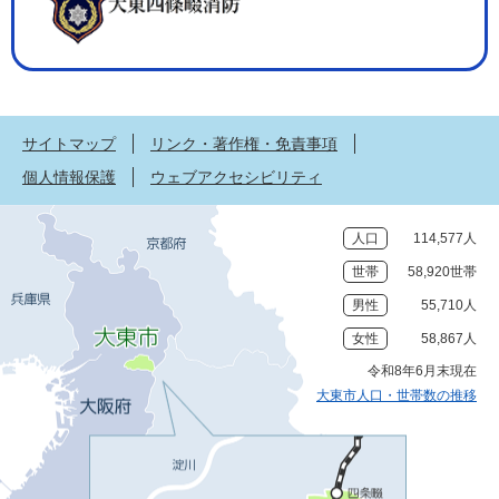
サイトマップ
リンク・著作権・免責事項
個人情報保護
ウェブアクセシビリティ
人口
114,577人
世帯
58,920世帯
男性
55,710人
女性
58,867人
令和8年6月末現在
大東市人口・世帯数の推移