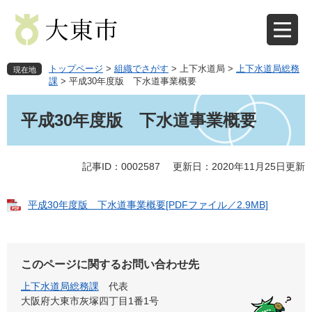
ペ
メ
ー
ニ
ジ
ュ
の
ー
先
を
トップページ
>
組織でさがす
>
上下水道局
>
上下水道局総務
現在地
頭
飛
課
>
平成30年度版 下水道事業概要
で
ば
本
す
し
文
平成30年度版 下水道事業概要
。
て
本
文
記事ID：0002587
更新日：2020年11月25日更新
へ
平成30年度版 下水道事業概要[PDFファイル／2.9MB]
このページに関するお問い合わせ先
上下水道局総務課
代表
大阪府大東市灰塚四丁目1番1号