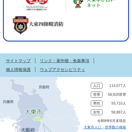
サイトマップ
リンク・著作権・免責事項
個人情報保護
ウェブアクセシビリティ
人口
114,577人
世帯
58,920世帯
男性
55,710人
女性
58,867人
令和8年6月末現在
大東市人口・世帯数の推移