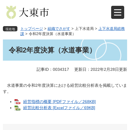
ペ
メ
ー
ニ
ジ
ュ
の
ー
先
を
トップページ
>
組織でさがす
>
上下水道局
>
上下水道局総務
現在地
頭
飛
課
>
令和2年度決算（水道事業）
で
ば
本
す
し
文
令和2年度決算（水道事業）
。
て
本
文
記事ID：0034317
更新日：2022年2月28日更新
へ
水道事業の令和2年度決算における経営比較分析表を掲載していま
す。
経営指標の概要 [PDFファイル／268KB]
経営比較分析表 [Excelファイル／69KB]