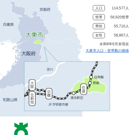
人口
114,577人
世帯
58,920世帯
男性
55,710人
女性
58,867人
令和8年6月末現在
大東市人口・世帯数の推移