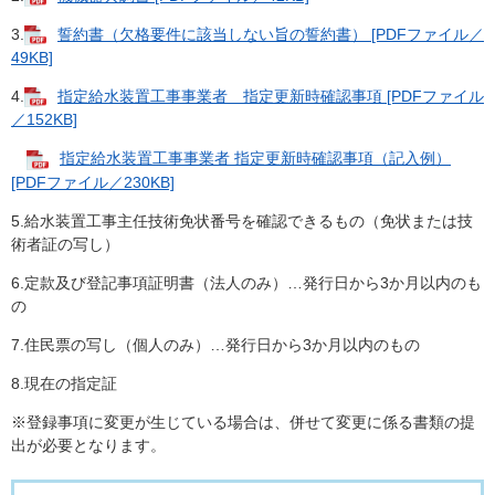
3.
誓約書（欠格要件に該当しない旨の誓約書） [PDFファイル／
49KB]
4.
指定給水装置工事事業者 指定更新時確認事項 [PDFファイル
／152KB]
指定給水装置工事事業者 指定更新時確認事項（記入例）
[PDFファイル／230KB]
5.給水装置工事主任技術免状番号を確認できるもの（免状または技
術者証の写し）
6.定款及び登記事項証明書（法人のみ）…発行日から3か月以内のも
の
7.住民票の写し（個人のみ）…発行日から3か月以内のもの
8.現在の指定証
※登録事項に変更が生じている場合は、併せて変更に係る書類の提
出が必要となります。