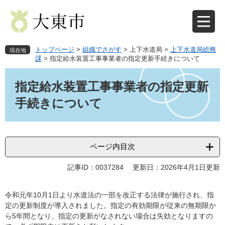
ペ
メ
ー
ニ
ジ
ュ
の
ー
先
を
トップページ
>
組織でさがす
>
上下水道局
>
上下水道局総務
現在地
頭
飛
課
>
指定給水装置工事事業者の指定更新手続きについて
で
ば
本
す
し
文
指定給水装置工事事業者の指定更新
。
て
本
手続きについて
文
へ
ページ内目次
記事ID：0037284
更新日：2026年4月1日更新
令和元年10月1日より水道法の一部を改正する法律が施行され、指
定の更新制度が導入されました。指定の有効期限が従来の無期限か
ら5年間となり、指定の更新がなされない場合は失効となりますの