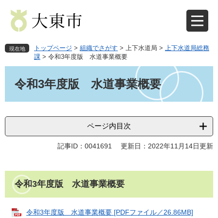
ペ
メ
ー
ニ
ジ
ュ
の
ー
先
を
トップページ
>
組織でさがす
>
上下水道局
>
上下水道局総務
現在地
頭
飛
課
>
令和3年度版 水道事業概要
で
ば
本
す
し
文
令和3年度版 水道事業概要
。
て
本
文
へ
ページ内目次
記事ID：0041691
更新日：2022年11月14日更新
令和3年度版 水道事業概要
令和3年度版 水道事業概要 [PDFファイル／26.86MB]