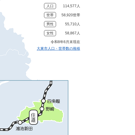
人口
114,577人
世帯
58,920世帯
男性
55,710人
女性
58,867人
令和8年6月末現在
大東市人口・世帯数の推移