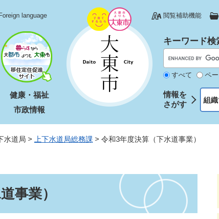
Foreign language
閲覧補助機能
キーワード検
すべて
ペー
情報を
健康・福祉
組織
さがす
市政情報
下水道局
>
上下水道局総務課
>
令和3年度決算（下水道事業）
水道事業）