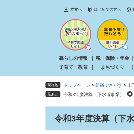
ペ
メ
本文へ
はじめての方へ
ー
ニ
ジ
ュ
の
ー
先
を
頭
飛
で
ば
す
し
暮らしの情報
税・保険・年金
。
て
子育て・教育
まちづくり
本
文
へ
トップページ
>
組織でさがす
>
上
現在地
令和3年度決算（下水道事業）
本
令和3年度決算（下
文