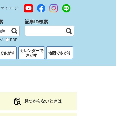
マイページ
索
記事ID検索
ジ
PDF
カレンダーで
でさがす
地図でさがす
さがす
見つからないときは