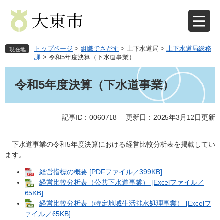
ペ
メ
ー
ニ
ジ
ュ
の
ー
先
を
トップページ
>
組織でさがす
>
上下水道局
>
上下水道局総務
現在地
頭
飛
課
>
令和5年度決算（下水道事業）
で
ば
本
す
し
文
令和5年度決算（下水道事業）
。
て
本
文
記事ID：0060718
更新日：2025年3月12日更新
へ
下水道事業の令和5年度決算における経営比較分析表を掲載してい
ます。
経営指標の概要 [PDFファイル／399KB]
経営比較分析表（公共下水道事業） [Excelファイル／
65KB]
経営比較分析表（特定地域生活排水処理事業） [Excelフ
ァイル／65KB]