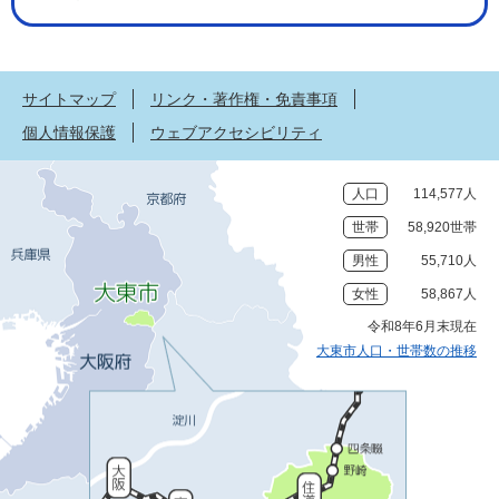
サイトマップ
リンク・著作権・免責事項
個人情報保護
ウェブアクセシビリティ
人口
114,577人
世帯
58,920世帯
男性
55,710人
女性
58,867人
令和8年6月末現在
大東市人口・世帯数の推移