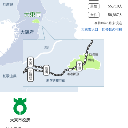
男性
55,710人
女性
58,867人
令和8年6月末現在
大東市人口・世帯数の推移
大東市役所