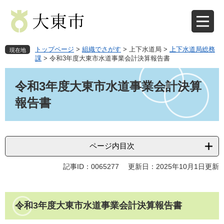
ペ
メ
ー
ニ
ジ
ュ
の
ー
先
を
トップページ
>
組織でさがす
>
上下水道局
>
上下水道局総務
現在地
頭
飛
課
>
令和3年度大東市水道事業会計決算報告書
で
ば
本
す
し
文
令和3年度大東市水道事業会計決算
。
て
本
報告書
文
へ
ページ内目次
記事ID：0065277
更新日：2025年10月1日更新
令和3年度大東市水道事業会計決算報告書