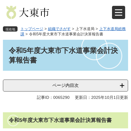
ペ
メ
ー
ニ
ジ
ュ
の
ー
先
を
トップページ
>
組織でさがす
>
上下水道局
>
上下水道局総務
現在地
頭
飛
課
>
令和5年度大東市下水道事業会計決算報告書
で
ば
本
す
し
文
令和5年度大東市下水道事業会計決
。
て
本
算報告書
文
へ
ページ内目次
記事ID：0065290
更新日：2025年10月1日更新
令和5年度大東市下水道事業会計決算報告書