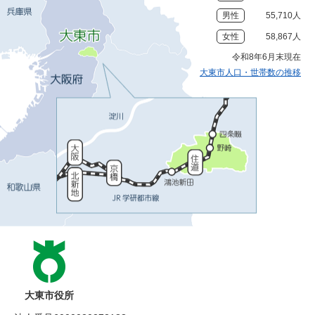
男性
55,710人
女性
58,867人
令和8年6月末現在
大東市人口・世帯数の推移
大東市役所