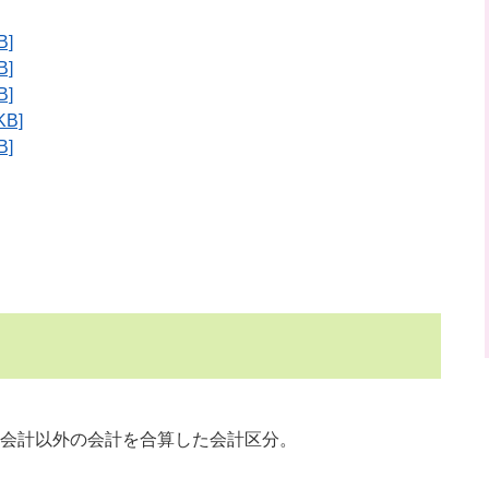
B]
B]
B]
B]
B]
会計以外の会計を合算した会計区分。