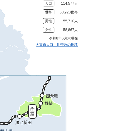
人口
114,577人
世帯
58,920世帯
男性
55,710人
女性
58,867人
令和8年6月末現在
大東市人口・世帯数の推移