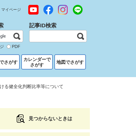
マイページ
索
記事ID検索
ジ
PDF
カレンダーで
でさがす
地図でさがす
さがす
ける健全化判断比率等について
見つからないときは