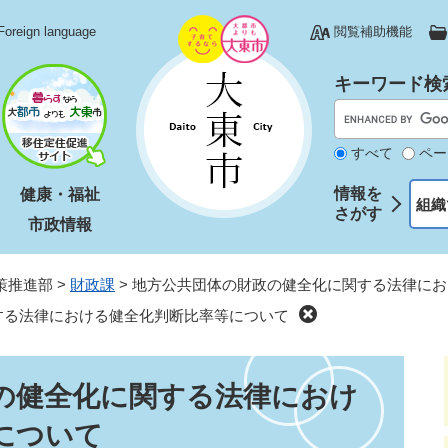
Foreign language
閲覧補助機能
キーワード検
すべて
ペー
情報を
健康・福祉
組織
さがす
市政情報
策推進部
>
財政課
>
地方公共団体の財政の健全化に関する法律にお
する法律における健全化判断比率等について
の健全化に関する法律におけ
について