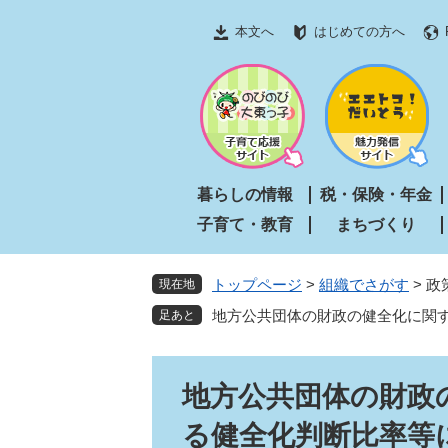
ペ
メ
本文へ
はじめての方へ
ー
ニ
ジ
ュ
の
ー
先
を
頭
飛
で
ば
す
し
暮らしの情報
税・保険・年金
。
て
子育て・教育
まちづくり
本
文
へ
トップページ
>
組織でさがす
>
政
現在地
地方公共団体の財政の健全化に関
本
地方公共団体の財政
文
る健全化判断比率等