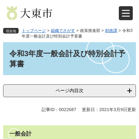
ペ
メ
ー
ニ
ジ
ュ
の
ー
先
を
トップページ
>
組織でさがす
>
政策推進部
>
財政課
>
令和3
現在地
頭
飛
年度一般会計及び特別会計予算書
で
ば
本
す
し
文
令和3年度一般会計及び特別会計予
。
て
本
算書
文
へ
ページ内目次
記事ID：0022687
更新日：2021年3月9日更新
一般会計