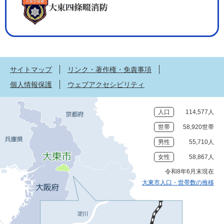
サイトマップ
リンク・著作権・免責事項
個人情報保護
ウェブアクセシビリティ
人口
114,577人
世帯
58,920世帯
男性
55,710人
女性
58,867人
令和8年6月末現在
大東市人口・世帯数の推移