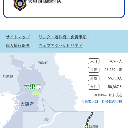
サイトマップ
リンク・著作権・免責事項
個人情報保護
ウェブアクセシビリティ
人口
114,577人
世帯
58,920世帯
男性
55,710人
女性
58,867人
令和8年6月末現在
大東市人口・世帯数の推移