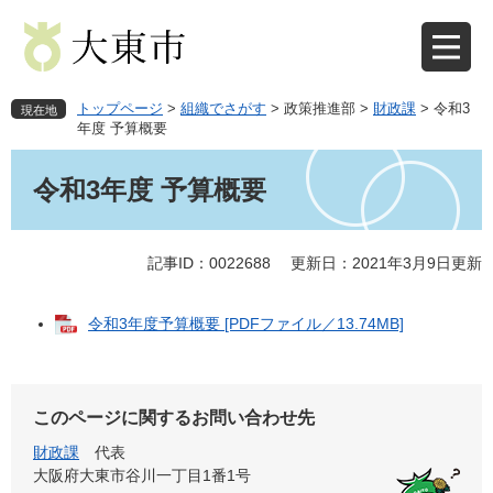
ペ
メ
ー
ニ
ジ
ュ
の
ー
先
を
トップページ
>
組織でさがす
>
政策推進部
>
財政課
>
令和3
現在地
頭
飛
年度 予算概要
で
ば
本
す
し
文
令和3年度 予算概要
。
て
本
文
記事ID：0022688
更新日：2021年3月9日更新
へ
令和3年度予算概要 [PDFファイル／13.74MB]
このページに関するお問い合わせ先
財政課
代表
大阪府大東市谷川一丁目1番1号