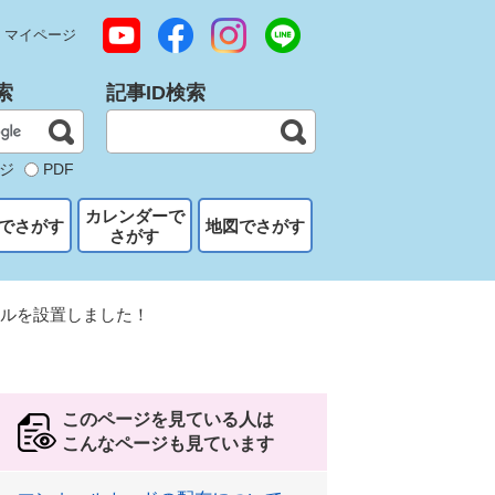
マイページ
索
記事ID検索
ジ
PDF
カレンダーで
でさがす
地図でさがす
さがす
ールを設置しました！
このページを見ている人は
こんなページも見ています