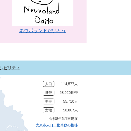
ネウボランドだいとう
シビリティ
人口
114,577人
世帯
58,920世帯
男性
55,710人
女性
58,867人
令和8年6月末現在
大東市人口・世帯数の推移