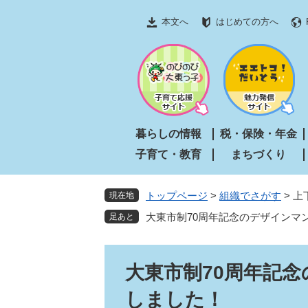
ペ
メ
本文へ
はじめての方へ
ー
ニ
ジ
ュ
の
ー
先
を
頭
飛
で
ば
す
し
暮らしの情報
税・保険・年金
。
て
子育て・教育
まちづくり
本
文
へ
トップページ
>
組織でさがす
>
上
現在地
大東市制70周年記念のデザインマ
本
大東市制70周年記
文
しました！