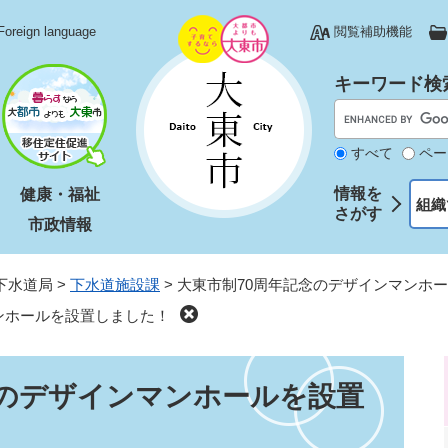
Foreign language
閲覧補助機能
キーワード検
すべて
ペー
情報を
健康・福祉
組織
さがす
市政情報
下水道局
>
下水道施設課
>
大東市制70周年記念のデザインマンホ
ンホールを設置しました！
念のデザインマンホールを設置