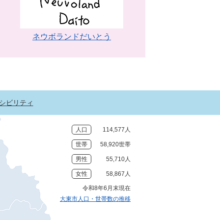
ネウボランドだいとう
シビリティ
人口
114,577人
世帯
58,920世帯
男性
55,710人
女性
58,867人
令和8年6月末現在
大東市人口・世帯数の推移