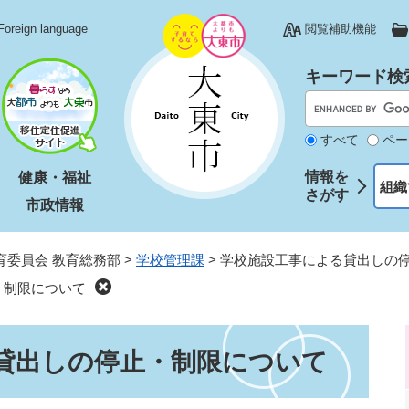
Foreign language
閲覧補助機能
キーワード検
すべて
ペー
情報を
健康・福祉
組織
さがす
市政情報
育委員会 教育総務部
>
学校管理課
>
学校施設工事による貸出しの
・制限について
貸出しの停止・制限について