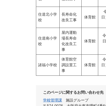
住道北小学
長寿命化
体育館
日
校
改良工事
屋内運動
令
住道南小学
場長寿命
体育館
日
校
化改良工
事
体育館空
令
諸福小学校
調設置工
体育館
日
事
このページに関するお問い合わせ先
学校管理課
施設グループ
〒574-0076
大阪府大東市曙町4番6