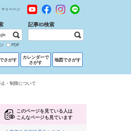
マイページ
索
記事ID検索
ジ
PDF
カレンダーで
でさがす
地図でさがす
さがす
停止・制限について
このページを見ている人は
こんなページも見ています