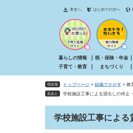
ペ
メ
本文へ
はじめての方へ
ー
ニ
ジ
ュ
の
ー
先
を
頭
飛
で
ば
す
し
暮らしの情報
税・保険・年金
。
て
子育て・教育
まちづくり
本
文
へ
トップページ
>
組織でさがす
>
教
現在地
学校施設工事による貸出しの停止
本
学校施設工事による
文