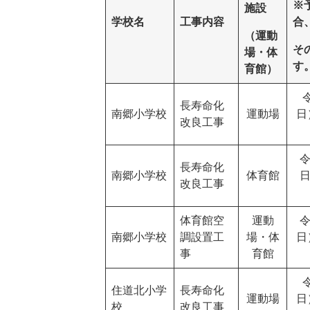
※
施設
学校名
工事内容
合
（運動
そ
場・体
す
育館）
長寿命化
南郷小学校
運動場
日
改良工事
令
長寿命化
南郷小学校
体育館
日
改良工事
体育館空
運動
令
南郷小学校
調設置工
場・体
日
事
育館
住道北小学
長寿命化
運動場
日
校
改良工事