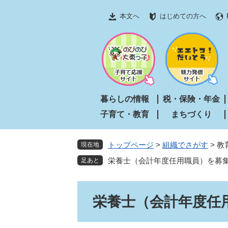
ペ
メ
本文へ
はじめての方へ
ー
ニ
ジ
ュ
の
ー
先
を
頭
飛
で
ば
す
し
暮らしの情報
税・保険・年金
。
て
子育て・教育
まちづくり
本
文
へ
トップページ
>
組織でさがす
>
教
現在地
栄養士（会計年度任用職員）を募
本
栄養士（会計年度任
文