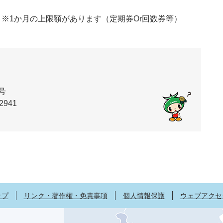
※1か月の上限額があります（定期券Or回数券等）
号
2941
ップ
リンク・著作権・免責事項
個人情報保護
ウェブアクセ