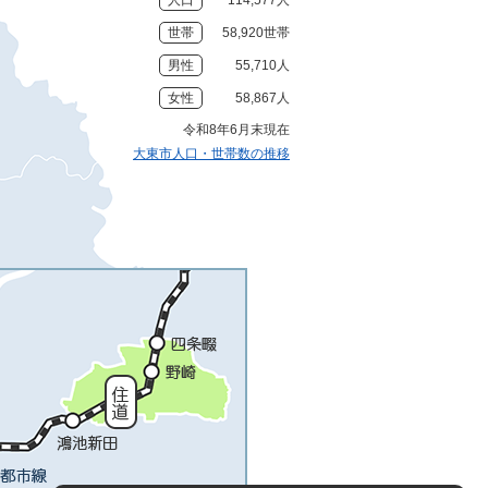
人口
114,577人
世帯
58,920世帯
男性
55,710人
女性
58,867人
令和8年6月末現在
大東市人口・世帯数の推移