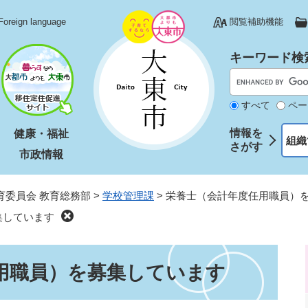
Foreign language
閲覧補助機能
キーワード検
すべて
ペー
情報を
健康・福祉
組織
さがす
市政情報
育委員会 教育総務部
>
学校管理課
>
栄養士（会計年度任用職員）
集しています
用職員）を募集しています