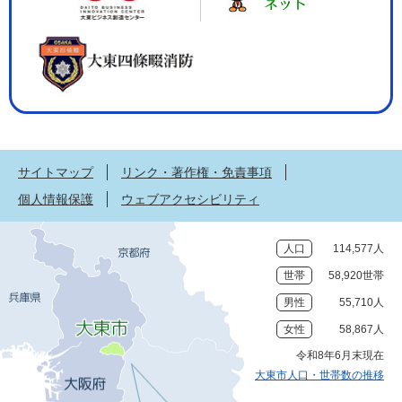
サイトマップ
リンク・著作権・免責事項
個人情報保護
ウェブアクセシビリティ
人口
114,577人
世帯
58,920世帯
男性
55,710人
女性
58,867人
令和8年6月末現在
大東市人口・世帯数の推移