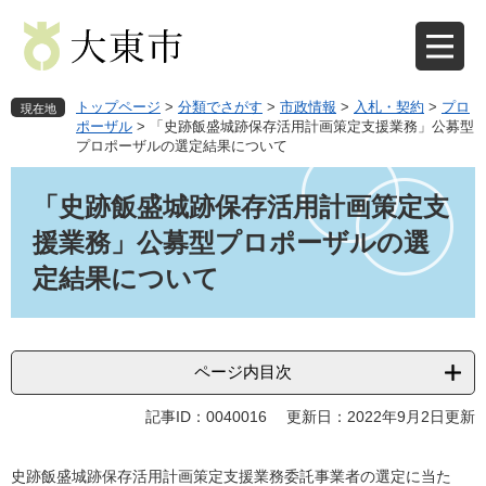
ペ
メ
ー
ニ
ジ
ュ
の
ー
先
を
トップページ
>
分類でさがす
>
市政情報
>
入札・契約
>
プロ
現在地
頭
飛
ポーザル
>
「史跡飯盛城跡保存活用計画策定支援業務」公募型
プロポーザルの選定結果について
で
ば
す
し
本
。
て
文
「史跡飯盛城跡保存活用計画策定支
本
援業務」公募型プロポーザルの選
文
へ
定結果について
ページ内目次
記事ID：0040016
更新日：2022年9月2日更新
史跡飯盛城跡保存活用計画策定支援業務委託事業者の選定に当た