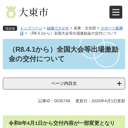
ペ
メ
ー
ニ
ジ
ュ
の
ー
先
を
トップページ
>
組織でさがす
>
産業・文化部
>
スポーツ振興
現在地
頭
飛
課
>
（R8.4.1から）全国大会等出場激励金の交付について
で
ば
本
す
し
文
（R8.4.1から）全国大会等出場激励
。
て
本
金の交付について
文
へ
ページ内目次
記事ID：0035749
更新日：2026年4月1日更新
令和8年4月1日から交付内容が一部変更となり