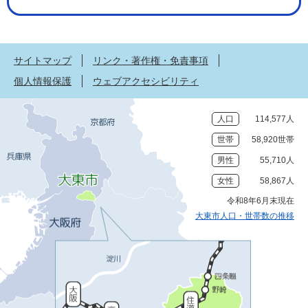
サイトマップ
リンク・著作権・免責事項
個人情報保護
ウェブアクセシビリティ
人口
114,577人
世帯
58,920世帯
男性
55,710人
女性
58,867人
令和8年6月末現在
大東市人口・世帯数の推移