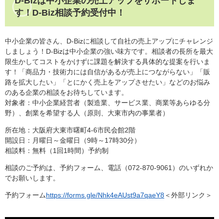
D-Bizは中小企業の売上アップをサポートしま
す！D-Biz相談予約受付中！
中小企業の皆さん、D-Bizに相談して自社の売上アップにチャレンジ
しましょう！D-Bizは中小企業の強い味方です。相談者の長所を最大
限生かしてコストをかけずに課題を解決する具体的な提案を行いま
す！「商品力・技術力には自信があるが売上につながらない」「販
路を拡大したい」「とにかく売上をアップさせたい」などのお悩み
のある企業の相談をお待ちしています。
対象者：中小企業経営者（製造業、サービス業、商業等あらゆる分
野）、創業を希望する人（原則、大東市内の事業者）
所在地：大阪府大東市曙町4-6市民会館2階
開設日：月曜日～金曜日（9時～17時30分）
相談料：無料（1回1時間）予約制
相談のご予約は、予約フォーム、電話（072-870-9061）のいずれか
でお願いします。
予約フォーム
https://forms.gle/Nhk4eAUst9a7qaeY8
＜外部リンク＞