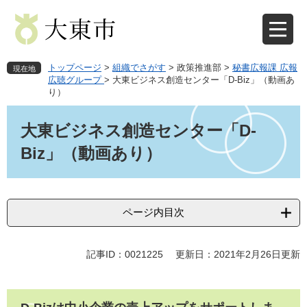
ペ
メ
ー
ニ
ジ
ュ
の
ー
先
を
トップページ
>
組織でさがす
>
政策推進部
>
秘書広報課 広報
現在地
頭
飛
広聴グループ
>
大東ビジネス創造センター「D-Biz」（動画あ
り）
で
ば
す
し
本
。
て
文
大東ビジネス創造センター「D-
本
Biz」（動画あり）
文
へ
ページ内目次
記事ID：0021225
更新日：2021年2月26日更新