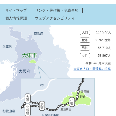
サイトマップ
リンク・著作権・免責事項
個人情報保護
ウェブアクセシビリティ
人口
114,577人
世帯
58,920世帯
男性
55,710人
女性
58,867人
令和8年6月末現在
大東市人口・世帯数の推移