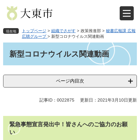
ペ
メ
ー
ニ
ジ
ュ
の
ー
先
を
トップページ
>
組織でさがす
>
政策推進部
>
秘書広報課 広報
現在地
頭
飛
広聴グループ
>
新型コロナウイルス関連動画
で
ば
本
す
し
文
新型コロナウイルス関連動画
。
て
本
文
へ
ページ内目次
記事ID：0022875
更新日：2021年3月10日更新
緊急事態宣言発出中！皆さんへのご協力のお願
い