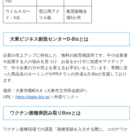
3台
ウイルスガー
窓口用アク
集団接種会
ド：5台
リル板
場5か所
大東ビジネス創造センターD-Bizとは
企業の売上アップに特化した、無料の経営相談所です。中小企業者
や起業する人の強みを見つけ、お金をかけずに知恵やアイディア
で、中小企業の力や売上を変えるお手伝いをしています。寄贈に至
った商品名のネーミングやPRチラシの作成もD-Bizが支援しており
ます。
場所：大東市曙町4-6（大東市立市民会館2F）
URL：
https://daito-biz.jp/
＜外部リンク＞
ワクチン接種券読み取りBoxとは
ワクチン接種現場での課題「接種実績を入力する際に、コロナワク