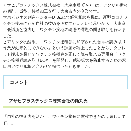
アサヒプラスチックス株式会社（大東市曙町3-3）は、アクリル素材
の切削、成型、接着加工を行う大東市内の企業です。
大東ビジネス創造センターD-Bizにて経営相談を機に、新型コロナワ
クチン接種のため自社の技術を役立てたいという思いから、大東商
工会議所と協力し、ワクチン接種の現場の課題の聞き取りを行いま
した。
ヒアリングの結果、「ワクチン接種券に印字された番号の読み取り
作業が効率的にできない」という課題が浮上したことから、タブレ
ット端末を乗せてワクチン接種券を正しく読み取れる専用台「ワク
チン接種券読み取りBOX」を開発し、感染拡大を防止するための窓
口用アクリル板と合わせて提供いただきました。
コメント
アサヒプラスチックス株式会社の軸丸氏
「自社の技術力を活かし、ワクチン接種に貢献できたのは嬉しいで
す。」