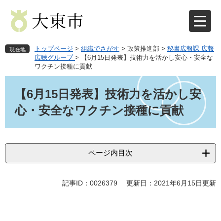
ペ
メ
ー
ニ
ジ
ュ
の
ー
先
を
トップページ
>
組織でさがす
>
政策推進部
>
秘書広報課 広報
現在地
頭
飛
広聴グループ
>
【6月15日発表】技術力を活かし安心・安全な
ワクチン接種に貢献
で
ば
す
し
本
。
て
文
【6月15日発表】技術力を活かし安
本
心・安全なワクチン接種に貢献
文
へ
ページ内目次
記事ID：0026379
更新日：2021年6月15日更新