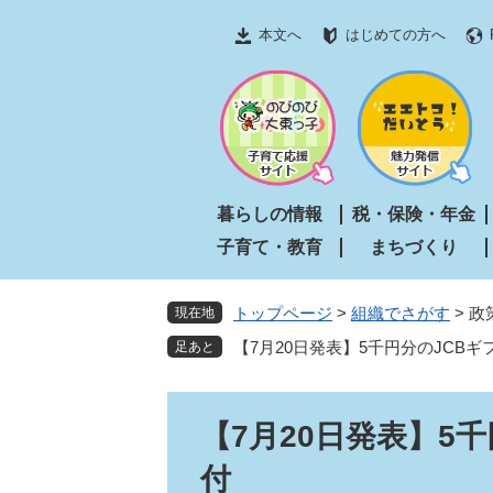
ペ
メ
本文へ
はじめての方へ
ー
ニ
ジ
ュ
の
ー
先
を
頭
飛
で
ば
す
し
暮らしの情報
税・保険・年金
。
て
子育て・教育
まちづくり
本
文
へ
トップページ
>
組織でさがす
>
政
現在地
【7月20日発表】5千円分のJCB
本
【7月20日発表】5
文
付