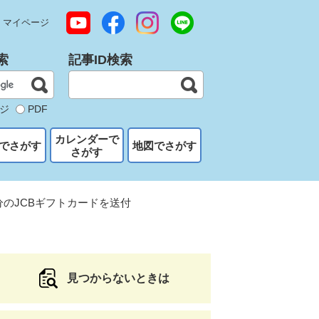
マイページ
索
記事ID検索
ジ
PDF
カレンダーで
でさがす
地図でさがす
さがす
分のJCBギフトカードを送付
見つからないときは