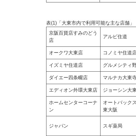
表(1)「大東市内で利用可能な主な店舗」
京阪百貨店すみのどう
アルビ住道
店
オークワ大東店
コノミヤ住道
イズミヤ住道店
グルメシティ
ダイエー四条畷店
マルナカ大東
エディオン外環大東店
ジョーシン大
ホームセンターコーナ
オートバック
ン
東大阪
ジャパン
スギ薬局