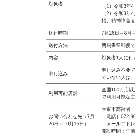
対象者
（1）令和3年
（2）令和3年
帳、精神障害
送付時期
7月26日～8
送付方法
簡易書留郵便
内容
対象者1人に付き
申し込み不要
申し込み
ていない人は、
全国100万店
利用可能店舗
で利用可能な主
大東市高齢者
お問い合わせ先（7月
［電話］072-80
26日～10月15日）
［
メールアド
開設時間：午前