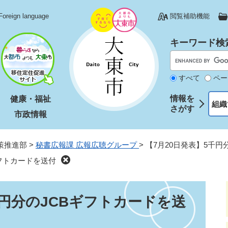
Foreign language
閲覧補助機能
キーワード検
すべて
ペー
情報を
健康・福祉
組織
さがす
市政情報
策推進部
>
秘書広報課 広報広聴グループ
>
【7月20日発表】5千円
ギフトカードを送付
千円分のJCBギフトカードを送