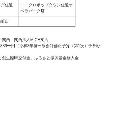
ッグ住道
ユニクロポップタウン住道オ
ペラパーク店
扇町店
関西 関西法人MICE支店
889千円（令和3年度一般会計補正予算（第1次）予算額
方創生臨時交付金、ふるさと振興基金繰入金