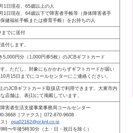
4月1日現在、65歳以上の人
4月1日現在、64歳以下で障害者手帳等（身体障害者手
者保健福祉手帳または療育手帳）をお持ちの人
月中までに送付
で送付します。
5,000円分（1,000円券5枚）のJCBギフトカード
です。ただし、対象にもかかわらずギフトカードが届い
10月15日までにコールセンターにご連絡ください。
以上のJCBギフトカード取扱店で利用できます。大東市内
な店舗は、表(1)にて掲載しています。
・障害者生活支援事業事務局コールセンター
0-3668［ファクス］072-870-9608
レス
］
osa02162@or.knt.co.jp
9時〜午後5時30分（土・日・祝日を除く）