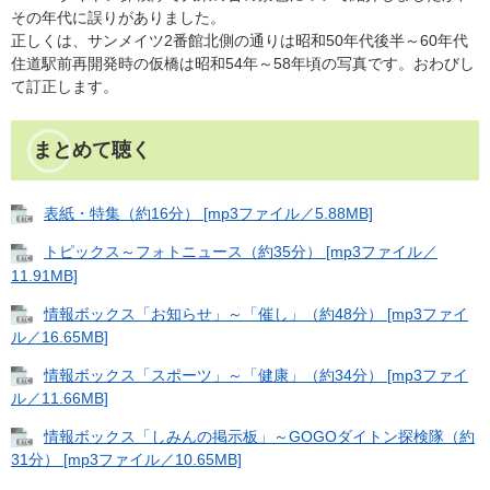
その年代に誤りがありました。
正しくは、サンメイツ2番館北側の通りは昭和50年代後半～60年代
住道駅前再開発時の仮橋は昭和54年～58年頃の写真です。おわびし
て訂正します。
まとめて聴く
表紙・特集（約16分） [mp3ファイル／5.88MB]
トピックス～フォトニュース（約35分） [mp3ファイル／
11.91MB]
情報ボックス「お知らせ」～「催し」（約48分） [mp3ファイ
ル／16.65MB]
情報ボックス「スポーツ」～「健康」（約34分） [mp3ファイ
ル／11.66MB]
情報ボックス「しみんの掲示板」～GOGOダイトン探検隊（約
31分） [mp3ファイル／10.65MB]