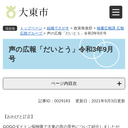
ペ
メ
ー
ニ
ジ
ュ
の
ー
先
を
トップページ
>
組織でさがす
>
政策推進部
>
秘書広報課 広報
現在地
頭
飛
広聴グループ
>
声の広報「だいとう」令和3年9月号
で
ば
本
す
し
文
声の広報「だいとう」令和3年9月
。
て
本
号
文
へ
ページ内目次
記事ID：0029183
更新日：2021年9月3日更新
【おわびと訂正】
GOGOダイトン探検隊で大東の昔の景色について紹介しましたが、