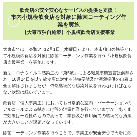
飲食店の安全安心なサービスの提供を支援！
市内小規模飲食店を対象に除菌コーティング作
業を実施
【大東市独自施策】小規模飲食店支援事業
大東市では、令和3年12月1日（水曜日）より、本市独自の施策とし
て小規模飲食店を対象に除菌コーティング作業を行う「小規模飲食
店支援事業」を実施します。
新型コロナウイルス感染症の「第5波」による緊急事態宣言は解除さ
れ、10月24日を以て飲食店に対する時短要請及び酒類提供の自粛は
全面解除されましたが、依然継続的な感染対策を行わなければなら
ない状況は続いています。
飲食店（個人事業主）においても日常的な室内・パーテーションの
アルコールによる拭き上げ等の消毒作業を行っていますが、あくま
で効果は一過性のものであって、業務及び費用面での継続的な負担
が大きいことが課題となっています。
除菌コーティング作業を行うことで、事業主が安全安心で円滑に飲