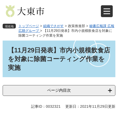
ペ
メ
ー
ニ
ジ
ュ
の
ー
先
を
トップページ
>
組織でさがす
>
政策推進部
>
秘書広報課 広報
現在地
頭
飛
広聴グループ
>
【11月29日発表】市内小規模飲食店を対象に
除菌コーティング作業を実施
で
ば
す
し
本
。
て
文
【11月29日発表】市内小規模飲食店
本
を対象に除菌コーティング作業を
文
へ
実施
ページ内目次
記事ID：0032321
更新日：2021年11月29日更新