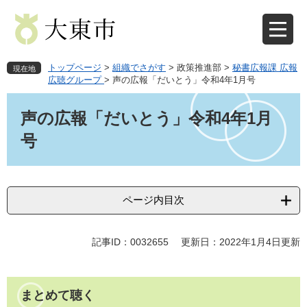
ペ
メ
ー
ニ
ジ
ュ
の
ー
先
を
トップページ
>
組織でさがす
>
政策推進部
>
秘書広報課 広報
現在地
頭
飛
広聴グループ
>
声の広報「だいとう」令和4年1月号
で
ば
本
す
し
文
声の広報「だいとう」令和4年1月
。
て
本
号
文
へ
ページ内目次
記事ID：0032655
更新日：2022年1月4日更新
まとめて聴く