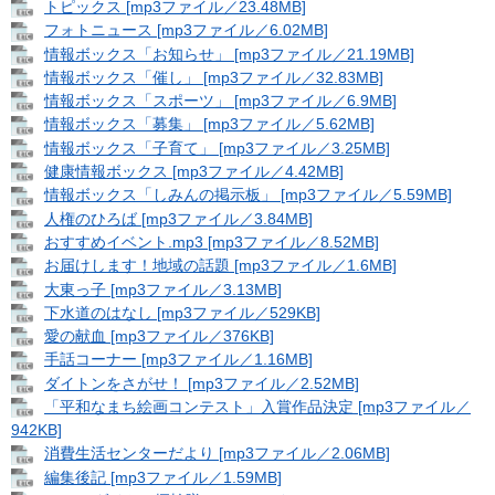
トピックス [mp3ファイル／23.48MB]
フォトニュース [mp3ファイル／6.02MB]
情報ボックス「お知らせ」 [mp3ファイル／21.19MB]
情報ボックス「催し」 [mp3ファイル／32.83MB]
情報ボックス「スポーツ」 [mp3ファイル／6.9MB]
情報ボックス「募集」 [mp3ファイル／5.62MB]
情報ボックス「子育て」 [mp3ファイル／3.25MB]
健康情報ボックス [mp3ファイル／4.42MB]
情報ボックス「しみんの掲示板」 [mp3ファイル／5.59MB]
人権のひろば [mp3ファイル／3.84MB]
おすすめイベント.mp3 [mp3ファイル／8.52MB]
お届けします！地域の話題 [mp3ファイル／1.6MB]
大東っ子 [mp3ファイル／3.13MB]
下水道のはなし [mp3ファイル／529KB]
愛の献血 [mp3ファイル／376KB]
手話コーナー [mp3ファイル／1.16MB]
ダイトンをさがせ！ [mp3ファイル／2.52MB]
「平和なまち絵画コンテスト」入賞作品決定 [mp3ファイル／
942KB]
消費生活センターだより [mp3ファイル／2.06MB]
編集後記 [mp3ファイル／1.59MB]