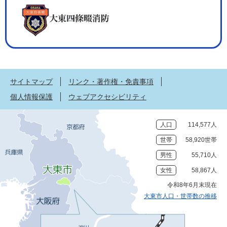
サイトマップ
リンク・著作権・免責事項
個人情報保護
ウェブアクセシビリティ
人口
114,577人
世帯
58,920世帯
男性
55,710人
女性
58,867人
令和8年6月末現在
大東市人口・世帯数の推移