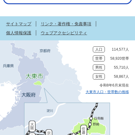
サイトマップ
リンク・著作権・免責事項
個人情報保護
ウェブアクセシビリティ
人口
114,577人
世帯
58,920世帯
男性
55,710人
女性
58,867人
令和8年6月末現在
大東市人口・世帯数の推移