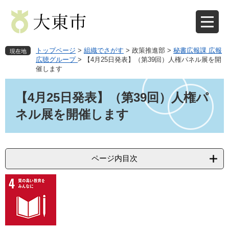
ペ
メ
ー
ニ
ジ
ュ
の
ー
先
を
トップページ
>
組織でさがす
>
政策推進部
>
秘書広報課 広報
現在地
頭
飛
広聴グループ
>
【4月25日発表】​（第39回）人権パネル展を開
催します
で
ば
す
し
本
。
て
文
【4月25日発表】​（第39回）人権パ
本
ネル展を開催します
文
へ
ページ内目次