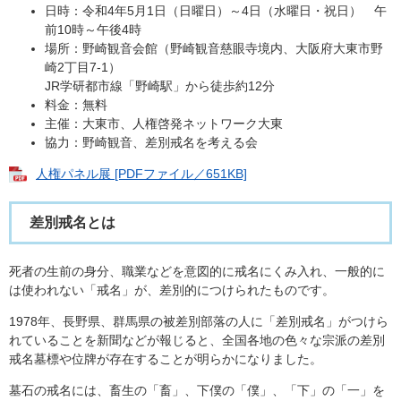
日時：令和4年5月1日（日曜日）～4日（水曜日・祝日） 午
前10時～午後4時
場所：野崎観音会館（野崎観音慈眼寺境内、大阪府大東市野
崎2丁目7-1）
JR学研都市線「野崎駅」から徒歩約12分
料金：無料
主催：大東市、人権啓発ネットワーク大東
協力：野崎観音、差別戒名を考える会
人権パネル展 [PDFファイル／651KB]
差別戒名とは
死者の生前の身分、職業などを意図的に戒名にくみ入れ、一般的に
は使われない「戒名」が、差別的につけられたものです。
1978年、長野県、群馬県の被差別部落の人に「差別戒名」がつけら
れていることを新聞などが報じると、全国各地の色々な宗派の差別
戒名墓標や位牌が存在することが明らかになりました。
墓石の戒名には、畜生の「畜」、下僕の「僕」、「下」の「一」を