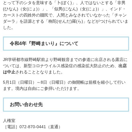
とって下のシタを意味する「卜(ぼく)」、人ではないとする「非男
(ひなん)（女(にょ)）」、「似男(になん)（女(にょ)）」、インド・
カーストの四姓外の賤民で、人間とみなされていなかった「チャン
ダーラ」を語源とする「栴陀(せんだ)羅(ら)」などがつけられていま
した。
令和4年『野崎まいり』について
JR学研都市線野崎駅前より野崎観音までの参道に出店される露店に
ついては、新型コロナウイルス感染症の感染拡大防止のため、
出店
は中止
されることとなりました。
5月1日（日曜日）～8日（日曜日）の御開帳は規模を縮小して行い
ます。境内は自由にご参拝いただけます。
お問い合わせ先
人権室
［電話］072-870-0441（直通）