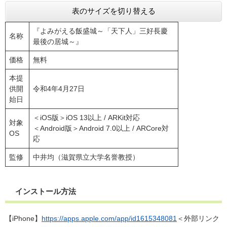
表のサイズを切り替える
『よみがえる飯盛城～「天下人」三好長慶
名称
最後の居城～』
価格
無料
本提
供開
令和4年4月27日
始日
＜iOS版＞iOS 13以上 / ARKit対応
対象
＜Android版＞Android 7.0以上 / ARCore対
OS
応
監修
中井均（滋賀県立大学名誉教授）
インストール方法
【iPhone】
https://apps.apple.com/app/id1615348081
＜外部リンク