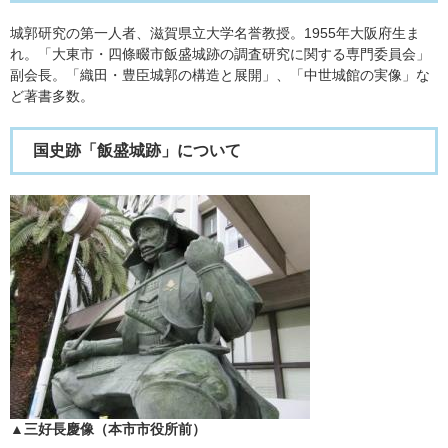
城郭研究の第一人者、滋賀県立大学名誉教授。1955年大阪府生ま
れ。「大東市・四條畷市飯盛城跡の調査研究に関する専門委員会」
副会長。「織田・豊臣城郭の構造と展開」、「中世城館の実像」な
ど著書多数。
国史跡「飯盛城跡」について
▲三好長慶像（本市市役所前）