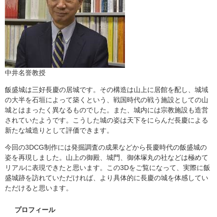
​中井名誉教授
飯盛城は三好長慶の居城です。その構造は山上に居館を配し、城域
の大半を石垣によって築くという、戦国時代の戦う施設としての山
城とはまったく異なるものでした。また、城内には宗教施設も造営
されていたようです。こうした城の姿は天下をにらんだ長慶による
新たな城造りとして評価できます。
今回の3DCG制作には発掘調査の成果などから長慶時代の飯盛城の
姿を再現しました。山上の御殿、城門、御体塚丸の社などは極めて
リアルに表現できたと思います。この3Dをご覧になって、実際に飯
盛城跡を訪れていただければ、より具体的に長慶の城を体感してい
ただけると思います。
プロフィール