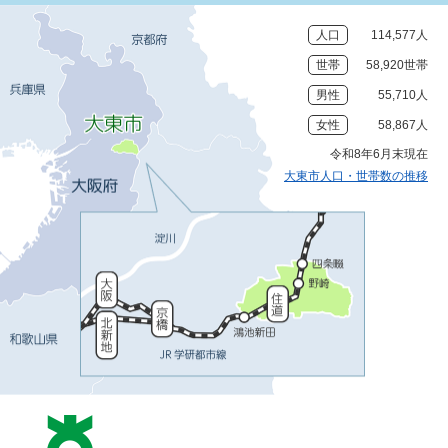
人口
114,577人
世帯
58,920世帯
男性
55,710人
女性
58,867人
令和8年6月末現在
大東市人口・世帯数の推移