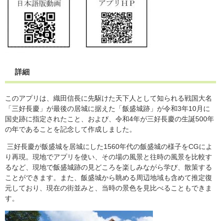
詳細
このアプリは、織田信長に先駆けた天下人として知られる戦国大名
「三好長慶」が最後の居城に据えた「飯盛城跡」が令和3年10月に
国史跡に指定されたこと、および、令和4年が三好長慶の生誕500年
の年であることを記念して作成しました。
三好長慶が飯盛城を居城にした1560年代の飯盛城の様子をCGによ
り再現。現地でアプリを使い、その場の風景と往時の風景を比較す
るなど、現地で飯盛城跡の見どころを楽しみながら学び、散策する
ことができます。また、飯盛城から眺める周辺地域も含めて推定復
元しており、現在の街並みと、当時の景色を見比べることもできま
す。