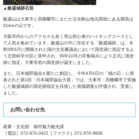
​▲飯盛城跡石垣
飯盛山は大東市と四條畷市にまたがる生駒山地北西枝にある標高は
314mの山です。
大阪市内からのアクセスも良く登山初心者のハイキングコースとし
て人気を集めています。飯盛山の中に存在する「飯盛城跡」は、令
和3年6月に開催された国の文化審議会において国史跡に指定するよ
う文部科学大臣に答申され、同年10月の官報掲示により正式に国史
跡に指定。大東市初の国史跡が誕生しました。
また、日本城郭協会が新たに創設し、今年4月6日の「城の日」に発
表された第1回「日本城郭協会大賞」では、大東市・四條畷市で実施
した飯盛城跡の国史跡指定を目指した発掘調査が評価され、受賞し
ました。
お問い合わせ先
産業・文化部 都市魅力観光課
［電話］072-870-0422［ファクス］072-870-9608