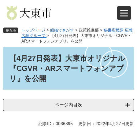
ペ
メ
ー
ニ
ジ
ュ
の
ー
先
を
トップページ
>
組織でさがす
>
政策推進部
>
秘書広報課 広報
現在地
頭
飛
広聴グループ
>
【4月27日発表】​大東市オリジナル『CGVR・
ARスマートフォンアプリ』を公開
で
ば
す
し
本
。
て
文
【4月27日発表】​大東市オリジナル
本
『CGVR・ARスマートフォンアプ
文
へ
リ』を公開
ページ内目次
記事ID：0036895
更新日：2022年4月27日更新