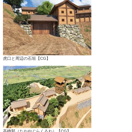
​虎口と周辺の石垣【CG】
​高櫓郭（たかやぐらくるわ）【CG】