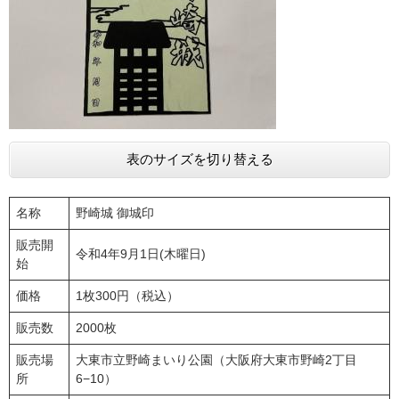
表のサイズを切り替える
名称
野崎城 御城印
販売開
令和4年9月1日(木曜日)
始
価格
1枚300円（税込）
販売数
2000枚
販売場
大東市立野崎まいり公園（大阪府大東市野崎2丁目
所
6−10）