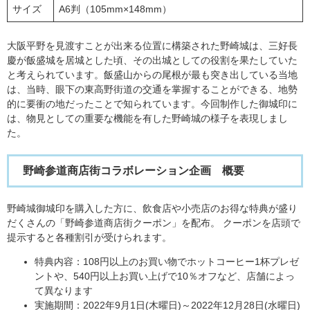
サイズ
A6判（105mm×148mm）
大阪平野を見渡すことが出来る位置に構築された野崎城は、三好長
慶が飯盛城を居城とした頃、その出城としての役割を果たしていた
と考えられています。飯盛山からの尾根が最も突き出している当地
は、当時、眼下の東高野街道の交通を掌握することができる、地勢
的に要衝の地だったことで知られています。今回制作した御城印に
は、物見としての重要な機能を有した野崎城の様子を表現しまし
た。
野崎参道商店街コラボレーション企画 概要
野崎城御城印を購入した方に、飲食店や小売店のお得な特典が盛り
だくさんの「野崎参道商店街クーポン」を配布。 クーポンを店頭で
提示すると各種割引が受けられます。
特典内容：108円以上のお買い物でホットコーヒー1杯プレゼ
ントや、540円以上お買い上げで10％オフなど、店舗によっ
て異なります
実施期間：2022年9月1日(木曜日)～2022年12月28日(水曜日)