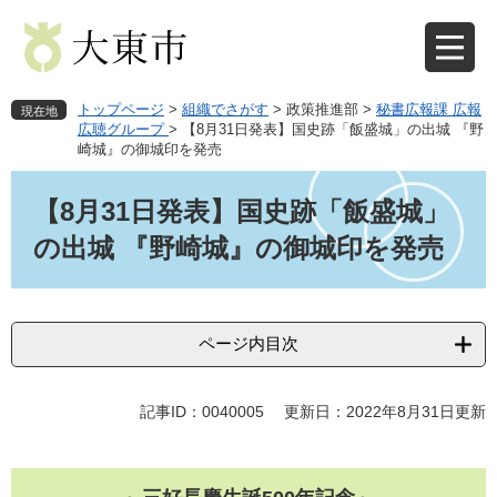
ペ
メ
ー
ニ
ジ
ュ
の
ー
先
を
トップページ
>
組織でさがす
>
政策推進部
>
秘書広報課 広報
現在地
頭
飛
広聴グループ
>
【8月31日発表】国史跡「飯盛城」の出城 『野
崎城』の御城印を発売
で
ば
す
し
本
。
て
文
【8月31日発表】国史跡「飯盛城」
本
の出城 『野崎城』の御城印を発売
文
へ
ページ内目次
記事ID：0040005
更新日：2022年8月31日更新