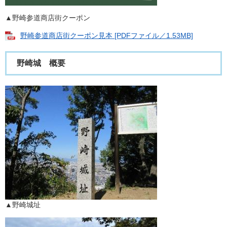
▲​野崎参道商店街クーポン
​野崎参道商店街クーポン見本 [PDFファイル／1.53MB]
野崎城 概要
▲野崎城址