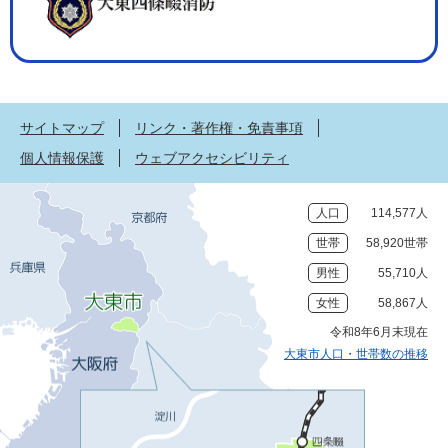
サイトマップ
リンク・著作権・免責事項
個人情報保護
ウェブアクセシビリティ
人口
114,577人
世帯
58,920世帯
男性
55,710人
女性
58,867人
令和8年6月末現在
大東市人口・世帯数の推移