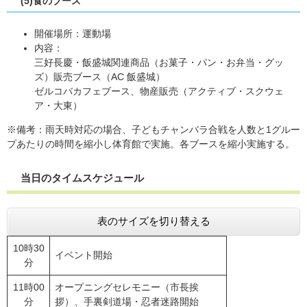
(5)
食のブース
開催場所：運動場
内容：
三好長慶・飯盛城関連商品（お菓子・パン・お弁当・グッ
ズ）販売ブース（AC 飯盛城）
ゼルコバカフェブース、物産販売（アクティブ・スクウェ
ア・大東）
※備考：雨天時対応の場合、子どもチャンバラ合戦を人数と1グルー
プあたりの時間を縮小し体育館で実施。各ブースを縮小実施する。
当日のタイムスケジュール
表のサイズを切り替える
10時30
イベント開始
分
11時00
オープニングセレモニー（市長挨
分
拶）、手裏剣道場・忍者迷路開始