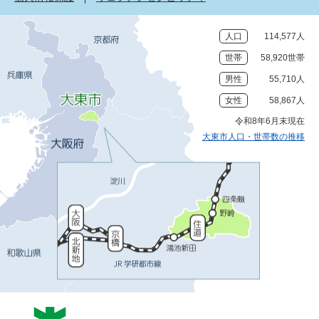
人口
114,577人
世帯
58,920世帯
男性
55,710人
女性
58,867人
令和8年6月末現在
大東市人口・世帯数の推移