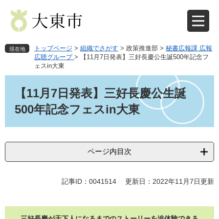
ペ
メ
ー
ニ
ジ
ュ
の
ー
先
を
トップページ
>
組織でさがす
>
政策推進部
>
秘書広報課 広報
現在地
頭
飛
広聴グループ
>
【11月7日発表】三好長慶公生誕500年記念フ
ェスin大東
で
ば
す
し
本
。
て
文
【11月7日発表】三好長慶公生誕
本
500年記念フェスin大東
文
へ
ページ内目次
記事ID：0041514
更新日：2022年11月7日更新
三好長慶が天下人になるまでのストーリーを追体験できる