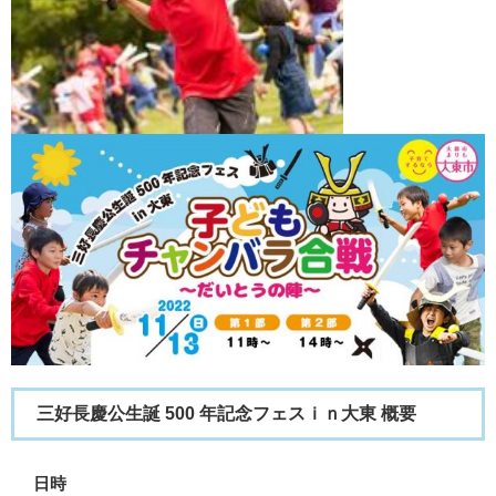
三好長慶公生誕 500 年記念フェスｉｎ大東 概要
日時