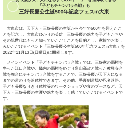
「子どもチャンバラ合戦」も
三好長慶公生誕500年記念フェスin大東​
大東市は、天下人・三好長慶の生誕から今年で500年を迎えたこ
とを記念し、大東市ゆかりの英雄 三好長慶の魅力を子どもたちや
その親世代にもっと知っていただくことを目的とし、家族でお楽し
みいただけるイベント「三好長慶公生誕500年記念フェスin大東」を
2022年11月13日(日曜日)に開催します。
メインイベント「子どもチャンバラ合戦」では、三好家の覇権を
争った江口合戦や、畿内の覇権をめぐり畠山高政と戦った教興寺合
戦を舞台にチャンバラ合戦をすることで、三好長慶が天下人になる
までの道のりを追体験できます。その他、手裏剣道場や忍者迷路、
子ども長慶なりきり体験等のワークショップや食のブースなど、天
下人・三好長慶の生涯や魅力を楽しく感じていただけるイベントで
す。