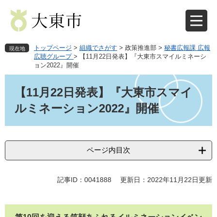
ペ
メ
ー
ニ
ジ
ュ
の
ー
先
を
トップページ
>
組織でさがす
>
政策推進部
>
秘書広報課 広報
現在地
頭
飛
広聴グループ
>
【11月22日発表】『大東市スマイルミネーシ
ョン2022』開催
で
ば
す
し
本
。
て
文
【11月22日発表】『大東市スマイ
本
ルミネーション2022』開催
文
へ
ページ内目次
記事ID：0041888
更新日：2022年11月22日更新