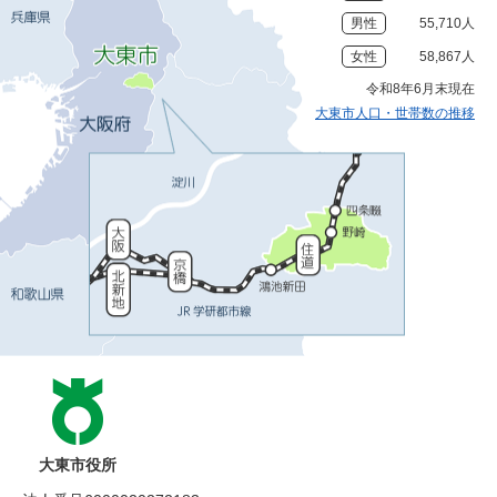
男性
55,710人
女性
58,867人
令和8年6月末現在
大東市人口・世帯数の推移
大東市役所