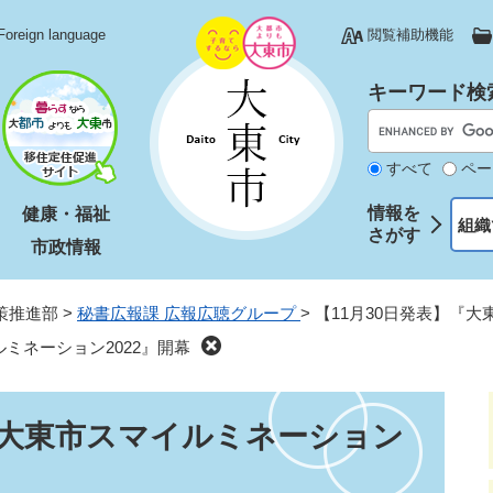
Foreign language
閲覧補助機能
キーワード検
すべて
ペー
情報を
健康・福祉
組織
さがす
市政情報
策推進部
>
秘書広報課 広報広聴グループ
>
【11月30日発表】『大
ミネーション2022』開幕​
『大東市スマイルミネーション