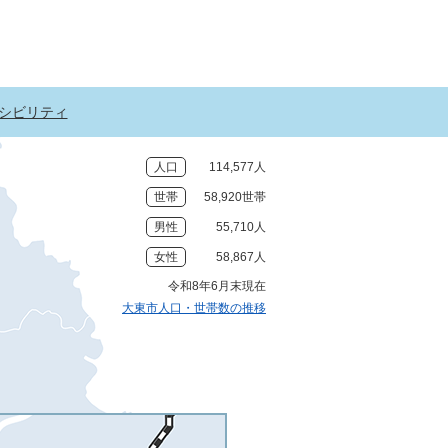
シビリティ
人口
114,577人
世帯
58,920世帯
男性
55,710人
女性
58,867人
令和8年6月末現在
大東市人口・世帯数の推移