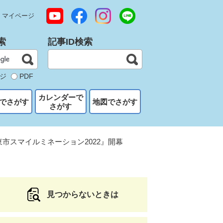
マイページ
索
記事ID検索
ジ
PDF
カレンダーで
でさがす
地図でさがす
さがす
東市スマイルミネーション2022』開幕​
見つからないときは