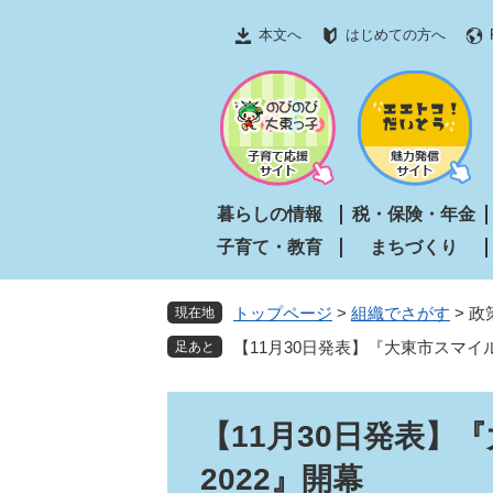
ペ
メ
本文へ
はじめての方へ
ー
ニ
ジ
ュ
の
ー
先
を
頭
飛
で
ば
す
し
暮らしの情報
税・保険・年金
。
て
子育て・教育
まちづくり
本
文
へ
トップページ
>
組織でさがす
>
政
現在地
【11月30日発表】『大東市スマイル
本
【11月30日発表】
文
2022』開幕​