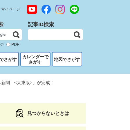
マイページ
索
記事ID検索
ジ
PDF
カレンダーで
でさがす
地図でさがす
さがす
も新聞 <大東版>」が完成！
見つからないときは