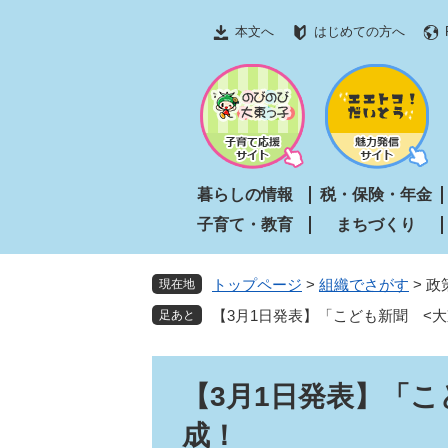
ペ
メ
本文へ
はじめての方へ
ー
ニ
ジ
ュ
の
ー
先
を
頭
飛
で
ば
す
し
暮らしの情報
税・保険・年金
。
て
子育て・教育
まちづくり
本
文
へ
トップページ
>
組織でさがす
>
政
現在地
【3月1日発表】「こども新聞 <
本
【3月1日発表】「こ
文
成！