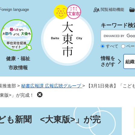
Foreign language
閲覧補助機能
キーワード検
すべて
ペー
情報を
健康・福祉
組織
さがす
市政情報
策推進部
>
秘書広報課 広報広聴グループ
>
【3月1日発表】「こど
大東版>」が完成！
ども新聞 <大東版>」が完