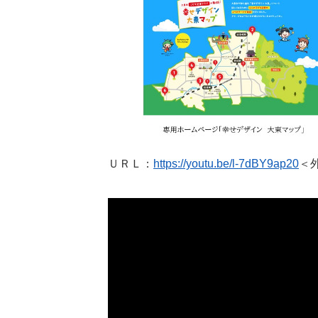
ＵＲＬ：
https://youtu.be/l-7dBY9ap20
＜